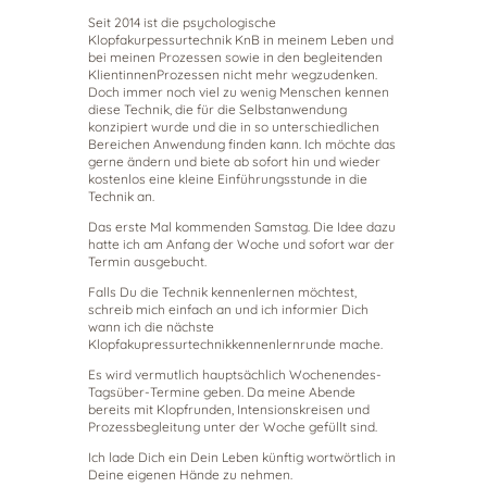
Seit 2014 ist die psychologische
Klopfakurpessurtechnik KnB in meinem Leben und
bei meinen Prozessen sowie in den begleitenden
KlientinnenProzessen nicht mehr wegzudenken.
Doch immer noch viel zu wenig Menschen kennen
diese Technik, die für die Selbstanwendung
konzipiert wurde und die in so unterschiedlichen
Bereichen Anwendung finden kann. Ich möchte das
gerne ändern und biete ab sofort hin und wieder
kostenlos eine kleine Einführungsstunde in die
Technik an.
Das erste Mal kommenden Samstag. Die Idee dazu
hatte ich am Anfang der Woche und sofort war der
Termin ausgebucht.
Falls Du die Technik kennenlernen möchtest,
schreib mich einfach an und ich informier Dich
wann ich die nächste
Klopfakupressurtechnikkennenlernrunde mache.
Es wird vermutlich hauptsächlich Wochenendes-
Tagsüber-Termine geben. Da meine Abende
bereits mit Klopfrunden, Intensionskreisen und
Prozessbegleitung unter der Woche gefüllt sind.
Ich lade Dich ein Dein Leben künftig wortwörtlich in
Deine eigenen Hände zu nehmen.