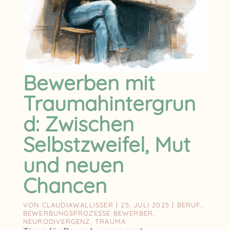
Bewerben mit
Traumahintergrun
d: Zwischen
Selbstzweifel, Mut
und neuen
Chancen
VON
CLAUDIAWALLISSER
|
25. JULI 2025
|
BERUF
,
BEWERBUNGSPROZESSE BEWERBER
,
NEURODIVERGENZ
,
TRAUMA