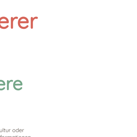
erer
ere
ultur oder