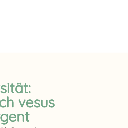
ität:
ch vesus
rgent