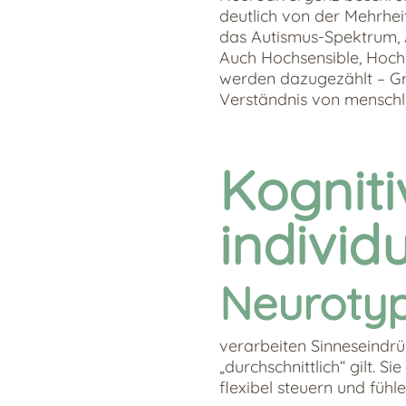
deutlich von der Mehrheit
das Autismus-Spektrum, 
Auch Hochsensible, Hoc
werden dazugezählt – G
Verständnis von menschlic
Kogniti
individu
Neuroty
verarbeiten Sinneseindrüc
„durchschnittlich“ gilt. 
flexibel steuern und fühle