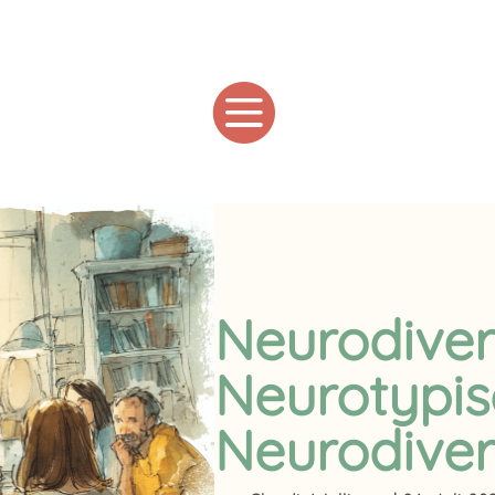

Neurodivers
Neurotypis
Neurodive