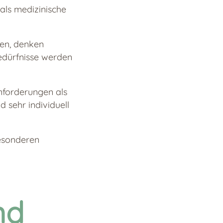
 als medizinische
ten, denken
Bedürfnisse werden
nforderungen als
 sehr individuell
besonderen
nd