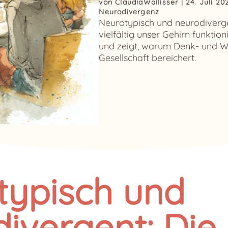
von
ClaudiaWallisser
|
24. Juli 20
Neurodivergenz
Neurotypisch und neurodiverge
vielfältig unser Gehirn funktion
und zeigt, warum Denk- und W
Gesellschaft bereichert.
typisch und
ivergent: Die