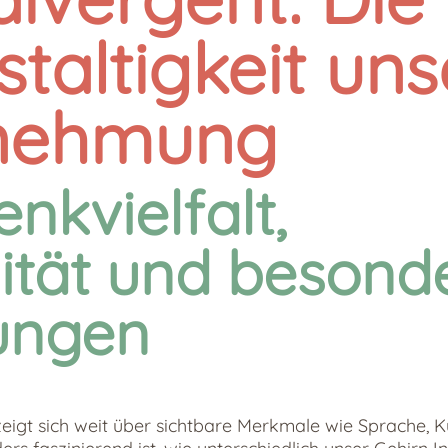
staltigkeit uns
nehmung
nkvielfalt,
lität und besond
ungen
zeigt sich weit über sichtbare Merkmale wie Sprache, K