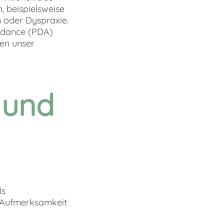
, beispielsweise
 oder Dyspraxie.
idance (PDA)
en unser
 und
ls
re Aufmerksamkeit