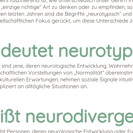
ers faszinierend ist, wie unterschiedlich unser Gehirn 
e „einzige richtige“ Art zu denken oder zu empfinden, s
den letzten Jahren sind die Begriffe „neurotypisch“ und
ellschaftlichen Fokus gerückt, um diese Unterschiede z
deutet neurotyp
sind jene, deren neurologische Entwicklung, Wahrne
schaftlichen Vorstellungen von „Normalität“ übereinsti
n kulturellen Erwartungen, nehmen soziale Signale intui
iziert an alltägliche Situationen an.
ißt neurodiverge
bt Personen, deren neurologische Entwicklung oder F