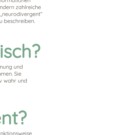
Informationen
ondern zahlreiche
 „neurodivergent“
u beschreiben.
isch?
hmung und
mmen. Sie
tiv wahr und
nt?
unktionsweise