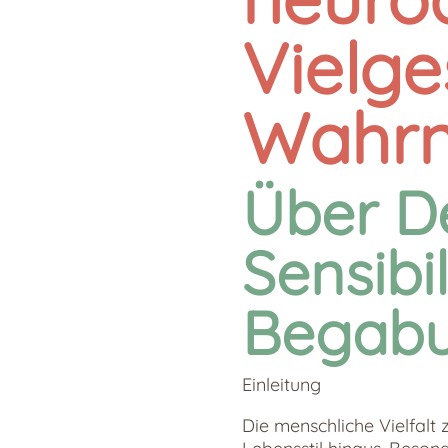
Vielge
Wahr
Über De
Sensibi
Begab
Einleitung
Die menschliche Vielfalt 