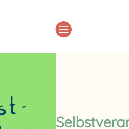

Selbstvera