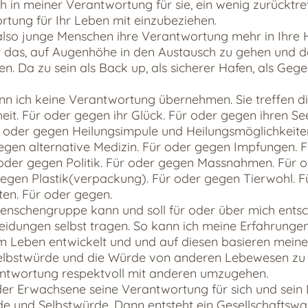
ch in meiner Verantwortung für sie, ein wenig zurücktr
rtung für Ihr Leben mit einzubeziehen.
also junge Menschen ihre Verantwortung mehr in Ihre 
 das, auf Augenhöhe in den Austausch zu gehen und da
 Da zu sein als Back up, als sicherer Hafen, als Geg
 ich keine Verantwortung übernehmen. Sie treffen die
it. Für oder gegen ihr Glück. Für oder gegen ihren Se
r oder gegen Heilungsimpule und Heilungsmöglichkeite
egen alternative Medizin. Für oder gegen Impfungen. 
oder gegen Politik. Für oder gegen Massnahmen. Für 
gegen Plastik(verpackung). Für oder gegen Tierwohl. 
en. Für oder gegen.
enschengruppe kann und soll für oder über mich entsc
eidungen selbst tragen. So kann ich meine Erfahrunge
m Leben entwickelt und und auf diesen basieren meine
Selbstwürde und die Würde von anderen Lebewesen zu
rantwortung respektvoll mit anderen umzugehen.
der Erwachsene seine Verantwortung für sich und sein
rde und Selbstwürde. Dann entsteht ein Gesellschaftswa