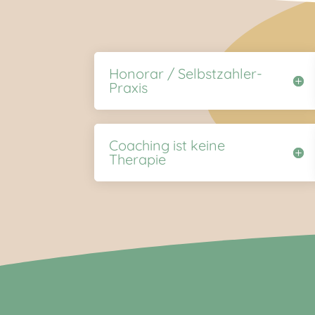
Honorar / Selbstzahler-
Praxis
Coaching ist keine
Therapie