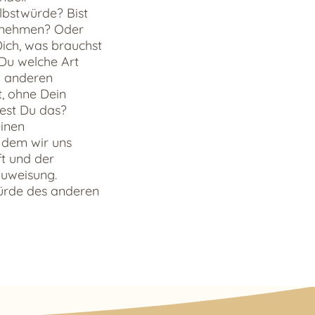
lbstwürde? Bist
u nehmen? Oder
ich, was brauchst
Du welche Art
m anderen
, ohne Dein
test Du das?
einen
 dem wir uns
t und der
zuweisung.
Würde des anderen