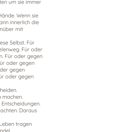
eten um sie immer
Hände. Wenn sie
nn innerlich die
enüber mit
se Selbst. Für
elenweg. Für oder
n. Für oder gegen
Für oder gegen
oder gegen
Für oder gegen
heiden.
n machen.
 Entscheidungen.
 achten. Daraus
 Leben tragen
ndel.