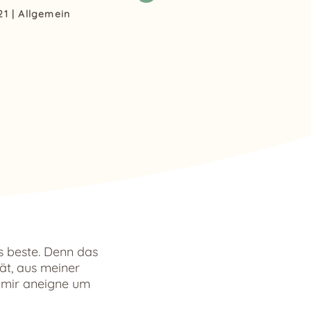
21
|
Allgemein
s beste. Denn das
ät, aus meiner
 mir aneigne um