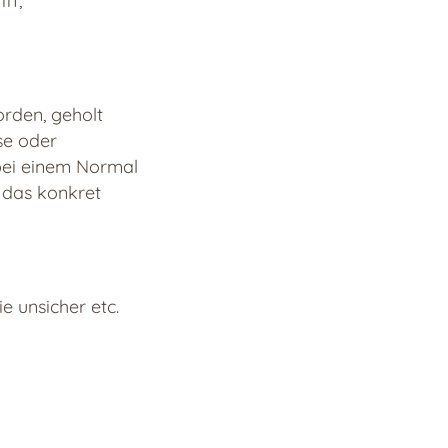
ff,
rden, geholt
se oder
 bei einem Normal
s das konkret
e unsicher etc.