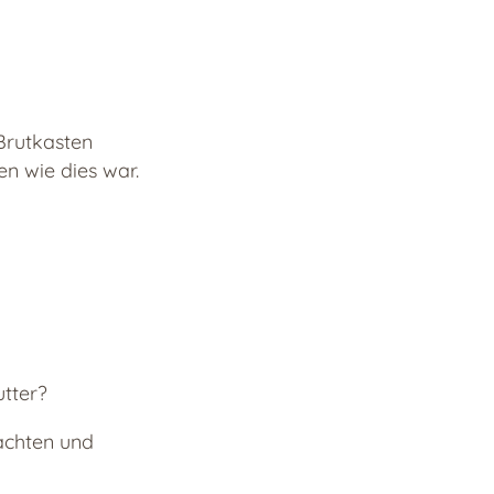
Brutkasten
en wie dies war.
tter?
achten und