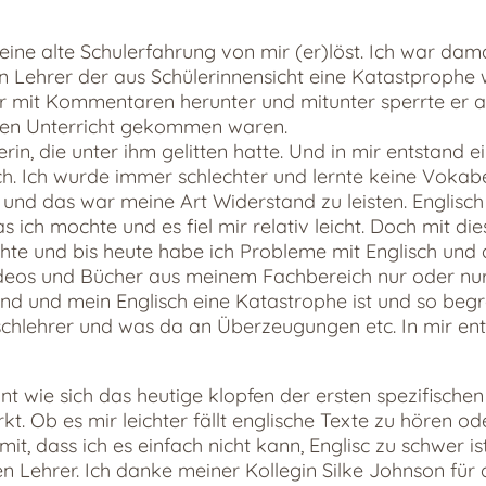
ine alte Schulerfahrung von mir (er)löst. Ich war damal
en Lehrer der aus Schülerinnensicht eine Katastprophe 
r mit Kommentaren herunter und mitunter sperrte er a
 den Unterricht gekommen waren.
erin, die unter ihm gelitten hatte. Und in mir entstand
ach. Ich wurde immer schlechter und lernte keine Vokab
 und das war meine Art Widerstand zu leisten. Englisch
 ich mochte und es fiel mir relativ leicht. Doch mit di
hte und bis heute habe ich Probleme mit Englisch und 
ideos und Bücher aus meinem Fachbereich nur oder nur
d und mein Englisch eine Katastrophe ist und so begr
schlehrer und was da an Überzeugungen etc. In mir ent
nt wie sich das heutige klopfen der ersten spezifischen
irkt. Ob es mir leichter fällt englische Texte zu hören o
t, dass ich es einfach nicht kann, Englisc zu schwer is
 Lehrer. Ich danke meiner Kollegin Silke Johnson für 