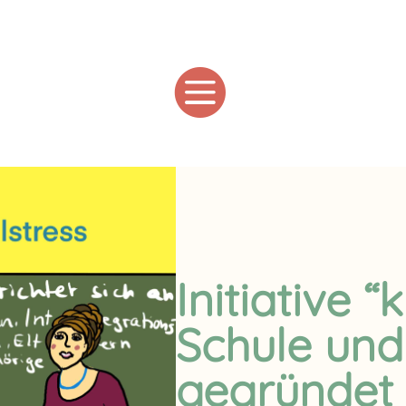

Initiative “
Schule und
gegründet