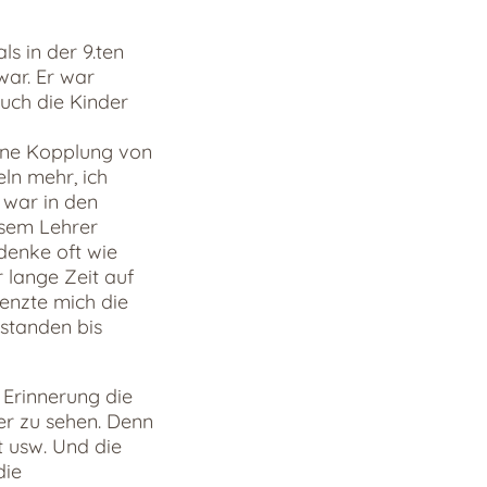
s in der 9.ten
war. Er war
uch die Kinder
 eine Kopplung von
eln mehr, ich
 war in den
esem Lehrer
denke oft wie
 lange Zeit auf
enzte mich die
standen bis
 Erinnerung die
der zu sehen. Denn
t usw. Und die
die