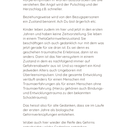
verstehen. Bei Angst wird der Pulschlag und der
Herzschlag z.B. schneller.
Beziehungsweise wird von den Bezugspersonen
ein Zustand benannt. Ach Du bist ärgerlich etc.
Kinder leben zudem im hier und jetzt in den ersten
Jahren und haben keine Zeitvorstellung. Sie leben
in einem ThetaGehirnwellenzustand. Sie
beschäftigen sich auch gedanklich nur mit dem was
jetzt gerade für sie dran ist. Es sei denn es
geschehen traumatische Erlebnisse, dann ist es
anders. Dann ist das Nervensystem in einem
Zustand in dem es nachfolgend immer auf
Gefahrenabwehr aus ist. Und so reagiert ein Kind
jedweden Alters auch Ungeboren mit
Überleensimpulsen. Und die gesamte Entwicklung
verläuft anders für einen Menschen mit
Traumaerfahrungen als für einen Menschen ohne
Traumaerfahrung. (Hierzu gehören auch Bindungs-
und Entwicklungstrauma zu den bekannten
Schocktrauma).
Das heisst also für alle Gedanken, dass sie im Laufe
der ersten Jahre als biologische
Gehirnverknüpfungen entstehen.
Wobei auch hier wieder die Reife des Gehirns
entscheidet welche Gedanken entstehen.