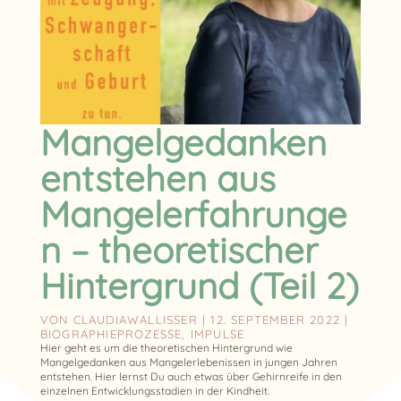
Mangelgedanken
entstehen aus
Mangelerfahrunge
n – theoretischer
Hintergrund (Teil 2)
VON
CLAUDIAWALLISSER
|
12. SEPTEMBER 2022
|
BIOGRAPHIEPROZESSE
,
IMPULSE
Hier geht es um die theoretischen Hintergrund wie
Mangelgedanken aus Mangelerlebenissen in jungen Jahren
entstehen. Hier lernst Du auch etwas über Gehirnreife in den
einzelnen Entwicklungsstadien in der Kindheit.