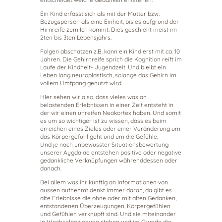
Ein Kind erfasst sich als mit der Mutter bzw.
Bezugsperson als eine Einheit, bis es aufgrund der
Hirnreife zum Ich kommt. Dies geschieht meist im
2ten bis 3ten Lebensjahrs.
Folgen abschätzen z.B. kann ein Kind erst mit ca. 10
Jahren. Die Gehirnreife sprich die Kognition reift im
Laufe der Kindheit- Jugendzeit. Und bleibt ein
Leben lang neuroplastisch, solange das Gehirn im
vollem Umfpang genutzt wird.
HIer sehen wir also, dass vieles was an
belastenden Erlebnissen in einer Zeit entsteht in
der wir einen unreifen Neokortex haben. Und somit
es um so wichtiger ist zu wissen, dass es beim
erreichen eines Zieles oder einer Veränderung um
das Körpergefühl geht und um die Gefühle.
Und je nach unbewusster Situationsbewertung
unserer Aygdalae entstehen positive oder negative
gedankliche Verknüpfungen währenddessen oder
danach.
Bei allem was ihr künftig an Informationen von
aussen aufnehmt denkt immer daran, da gibt es
alte Erlebnisse die ohne oder mit alten Gedanken,
entstandenen Überzeugungen, Körpergefühlen
und Gefühlen verknüpft sind. Und sie miteinander
in Wechselbeziehung stehen und im Grunde die