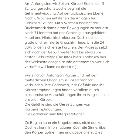
Am Anfang sind wir Zellen, Körper! Erst in der 3
Schwangerschaftswoche beginnt die
Gehirnentwicklung. Auf der biologischen Ebene.
Nach 6 Wochen entstehen die Anlagen für
Gehirnstrukturen. Mit 9 Wochen beginnt das
Rückenmark damit erste Bewegungen zu steuern.
Nach 3 Monaten hat das Gehirn gut ausgebildete
Mittel und Hinterhirstrukturen. Doch noch eine
glatte undifernzierte Grosshirnrinde. Um die 24
SSW bilden sich erste Furchen. Der Prozess setzt
sich nach der Geburt weiter fort bis etwa zum
ersten Geburtstag (Die Infos hierzu habe ich aus
der Webseite dasgehirn.info entnommen, wer sich
vertiefen will kann es dort tun.)
Wir sind von Anfang an Körper und mit dem
mütterlichen Organismus unzertrennbar
verbunden. Ihre Gedanken, Ihre Gefühle und ihr
Körperempfindungen finden vorallem durch
biochemische Ausschüttungen ihren Weg zu uns in
unseren Körper.
Die Gefühle sind die Üersetzungen von
Körperempfindungen.
Die Gedanken sind Interpretationen.
Zu Beginn kann ein Ungeborenes nicht denken.
Doch es kann Informationen über die Sinne, über
den Körper aufnehmen und abspeichern. Dies