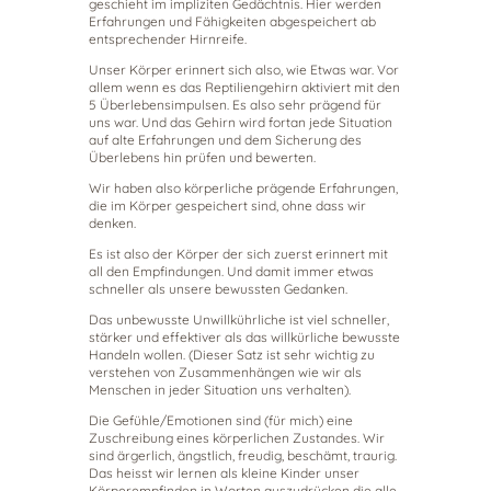
geschieht im impliziten Gedächtnis. Hier werden
Erfahrungen und Fähigkeiten abgespeichert ab
entsprechender Hirnreife.
Unser Körper erinnert sich also, wie Etwas war. Vor
allem wenn es das Reptiliengehirn aktiviert mit den
5 Überlebensimpulsen. Es also sehr prägend für
uns war. Und das Gehirn wird fortan jede Situation
auf alte Erfahrungen und dem Sicherung des
Überlebens hin prüfen und bewerten.
Wir haben also körperliche prägende Erfahrungen,
die im Körper gespeichert sind, ohne dass wir
denken.
Es ist also der Körper der sich zuerst erinnert mit
all den Empfindungen. Und damit immer etwas
schneller als unsere bewussten Gedanken.
Das unbewusste Unwillkührliche ist viel schneller,
stärker und effektiver als das willkürliche bewusste
Handeln wollen. (Dieser Satz ist sehr wichtig zu
verstehen von Zusammenhängen wie wir als
Menschen in jeder Situation uns verhalten).
Die Gefühle/Emotionen sind (für mich) eine
Zuschreibung eines körperlichen Zustandes. Wir
sind ärgerlich, ängstlich, freudig, beschämt, traurig.
Das heisst wir lernen als kleine Kinder unser
Körperempfinden in Worten auszudrücken die alle